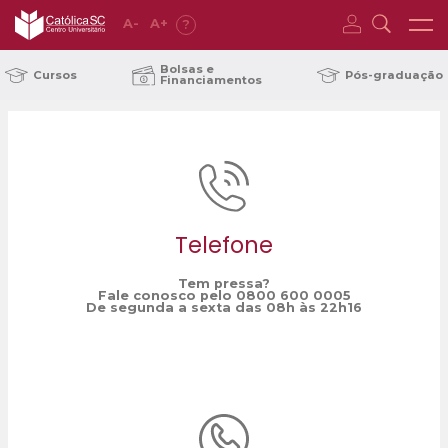
A
-
A
+
?
Home
cultura
/
Bolsas e
Cursos
Pós-graduação
Financiamentos
Telefone
Tem pressa?
Fale conosco pelo 0800 600 0005
De segunda a sexta das 08h às 22h16