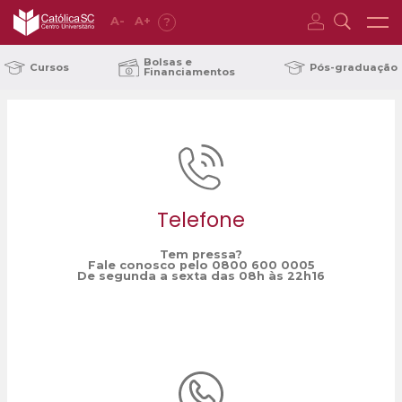
A
-
A
+
?
Home
criatividade
/
Bolsas e
Cursos
Pós-graduação
Financiamentos
Telefone
Tem pressa?
Fale conosco pelo 0800 600 0005
De segunda a sexta das 08h às 22h16