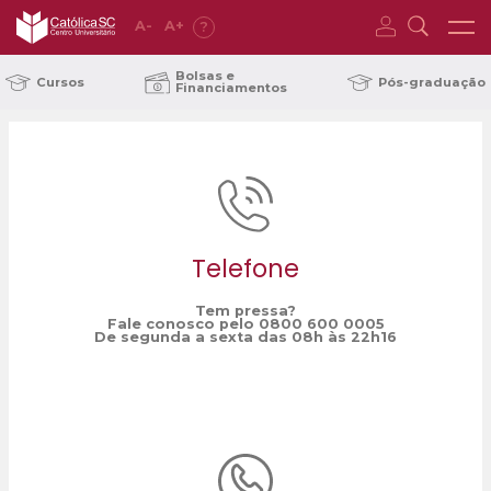
A
-
A
+
?
Home
crea-sc
/
Bolsas e
Cursos
Pós-graduação
Financiamentos
Telefone
Tem pressa?
Fale conosco pelo 0800 600 0005
De segunda a sexta das 08h às 22h16