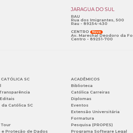
JARAGUÁ DO SUL
RAU
Rua dos Imigrantes, 500
Rau - 89254-430
CENTRO
Novo
Av. Marechal Deodoro da Fo
Centro - 89251-700
 CATÓLICA SC
ACADÊMICOS
l
Biblioteca
 Transparência
Católica Carreiras
Editais
Diplomas
s da Católica SC
Eventos
Extensão Universitária
l
Formatura
 Tour
Pesquisa (PROPES)
e e Proteção de Dados
Programa Software Legal