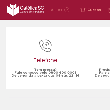
A
-
A
+
?
Cursos
Home
conteúdo
/
Telefone
Tem pressa?
Preci
Fale conosco pelo 0800 600 0005
Fale 
De segunda a sexta das 08h às 22h16
De segun