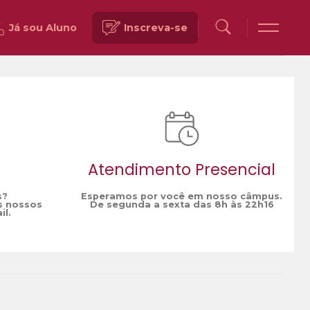
Já sou Aluno
Inscreva-se
Voltar
Atendimento Presencial
s?
Esperamos por você em nosso câmpus.
s nossos
De segunda a sexta das 8h às 22h16
il.