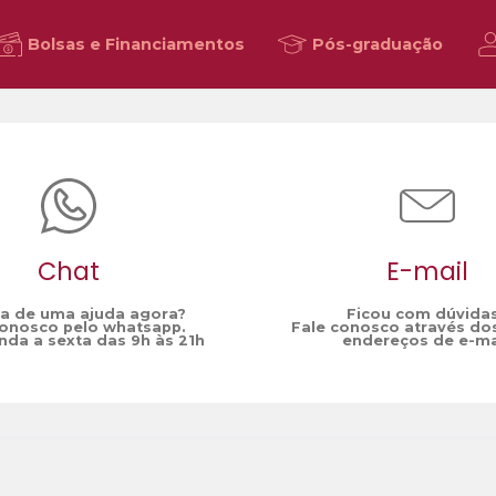
Bolsas e Financiamentos
Pós-graduação
Chat
E-mail
sa de uma ajuda agora?
Ficou com dúvida
conosco pelo whatsapp.
Fale conosco através do
da a sexta das 9h às 21h
endereços de e-ma