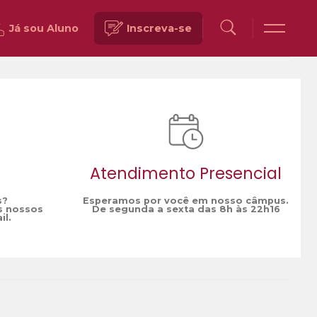
Já sou Aluno
Inscreva-se
Voltar
Atendimento Presencial
s?
Esperamos por você em nosso câmpus.
s nossos
De segunda a sexta das 8h às 22h16
il.