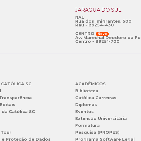
JARAGUÁ DO SUL
RAU
Rua dos Imigrantes, 500
Rau - 89254-430
CENTRO
Novo
Av. Marechal Deodoro da Fo
Centro - 89251-700
 CATÓLICA SC
ACADÊMICOS
l
Biblioteca
 Transparência
Católica Carreiras
Editais
Diplomas
s da Católica SC
Eventos
Extensão Universitária
l
Formatura
 Tour
Pesquisa (PROPES)
e e Proteção de Dados
Programa Software Legal