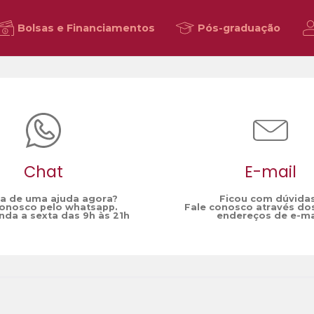
Bolsas e Financiamentos
Pós-graduação
Chat
E-mail
sa de uma ajuda agora?
Ficou com dúvida
conosco pelo whatsapp.
Fale conosco através do
da a sexta das 9h às 21h
endereços de e-ma