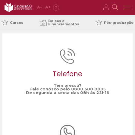
A
-
A
+
?
Home
Conceito 4
/
Bolsas e
Cursos
Pós-graduação
Financiamentos
Telefone
Tem pressa?
Fale conosco pelo 0800 600 0005
De segunda a sexta das 08h às 22h16