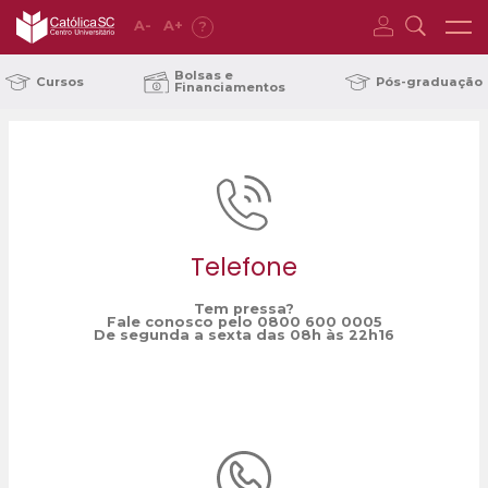
A
-
A
+
?
Home
Cobenge
/
Bolsas e
Cursos
Pós-graduação
Financiamentos
Telefone
Tem pressa?
Fale conosco pelo 0800 600 0005
De segunda a sexta das 08h às 22h16