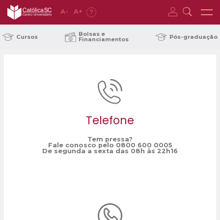
A
-
A
+
?
Home
Charles Zimmermann
/
Bolsas e
Cursos
Pós-graduação
Financiamentos
Telefone
Tem pressa?
Fale conosco pelo 0800 600 0005
De segunda a sexta das 08h às 22h16