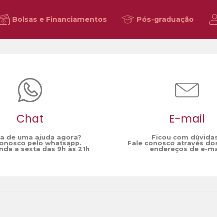
Bolsas e Financiamentos
Pós-graduação
Chat
E-mail
sa de uma ajuda agora?
Ficou com dúvida
conosco pelo whatsapp.
Fale conosco através do
da a sexta das 9h às 21h
endereços de e-ma