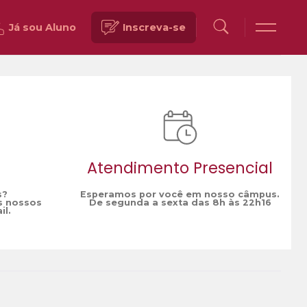
Já sou Aluno
Inscreva-se
Voltar
Atendimento Presencial
s?
Esperamos por você em nosso câmpus.
s nossos
De segunda a sexta das 8h às 22h16
il.