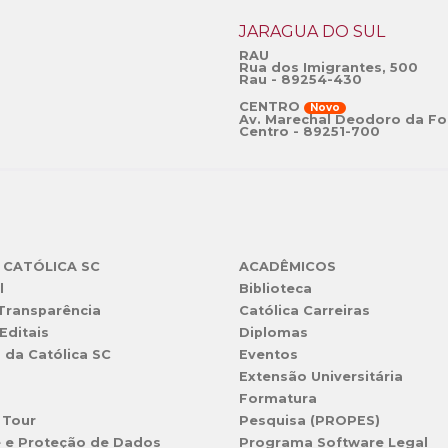
JARAGUÁ DO SUL
RAU
Rua dos Imigrantes, 500
Rau - 89254-430
CENTRO
Novo
Av. Marechal Deodoro da Fo
Centro - 89251-700
 CATÓLICA SC
ACADÊMICOS
l
Biblioteca
 Transparência
Católica Carreiras
Editais
Diplomas
s da Católica SC
Eventos
Extensão Universitária
l
Formatura
 Tour
Pesquisa (PROPES)
e e Proteção de Dados
Programa Software Legal