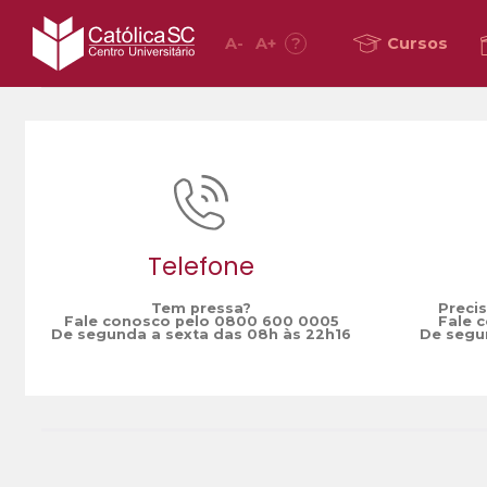
A
-
A
+
?
Cursos
Home
cdl
/
Telefone
Tem pressa?
Preci
Fale conosco pelo 0800 600 0005
Fale 
De segunda a sexta das 08h às 22h16
De segun