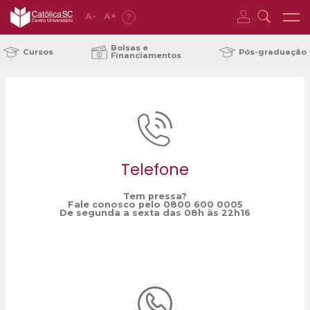
A
-
A
+
?
Home
Captação inverno
/
Bolsas e
Cursos
Pós-graduação
Financiamentos
Telefone
Tem pressa?
Fale conosco pelo 0800 600 0005
De segunda a sexta das 08h às 22h16