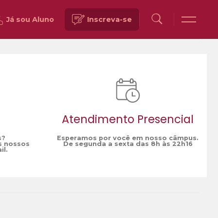
Já sou Aluno
Inscreva-se
Voltar
Atendimento Presencial
s?
Esperamos por você em nosso câmpus.
s nossos
De segunda a sexta das 8h às 22h16
il.