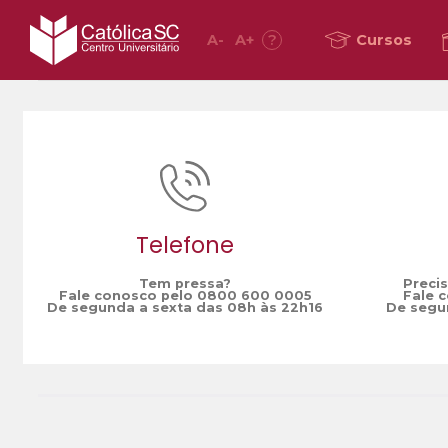
A
-
A
+
?
Cursos
Home
CâncerdePróstata
/
Telefone
Tem pressa?
Preci
Fale conosco pelo 0800 600 0005
Fale 
De segunda a sexta das 08h às 22h16
De segun