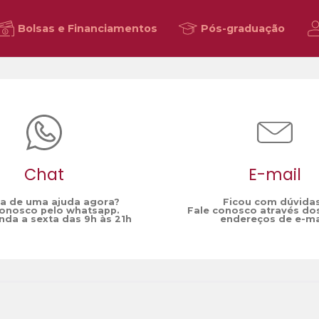
Bolsas e Financiamentos
Pós-graduação
Chat
E-mail
sa de uma ajuda agora?
Ficou com dúvida
conosco pelo whatsapp.
Fale conosco através do
da a sexta das 9h às 21h
endereços de e-ma