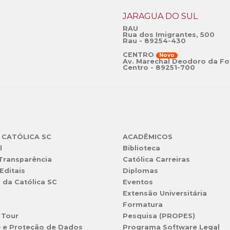
JARAGUÁ DO SUL
RAU
Rua dos Imigrantes, 500
Rau - 89254-430
CENTRO
Novo
Av. Marechal Deodoro da Fo
Centro - 89251-700
 CATÓLICA SC
ACADÊMICOS
l
Biblioteca
 Transparência
Católica Carreiras
Editais
Diplomas
s da Católica SC
Eventos
Extensão Universitária
l
Formatura
 Tour
Pesquisa (PROPES)
e e Proteção de Dados
Programa Software Legal