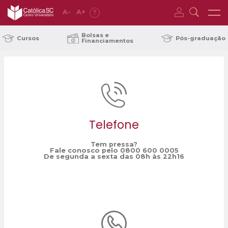
A
-
A
+
?
Home
canceladas
/
Bolsas e
Cursos
Pós-graduação
Financiamentos
Telefone
Tem pressa?
Fale conosco pelo 0800 600 0005
De segunda a sexta das 08h às 22h16