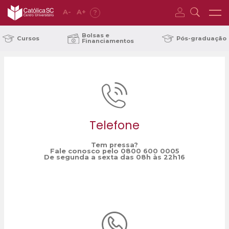
A
-
A
+
?
Home
Câmara de Vereadores
/
Bolsas e
Cursos
Pós-graduação
Financiamentos
Telefone
Tem pressa?
Fale conosco pelo 0800 600 0005
De segunda a sexta das 08h às 22h16