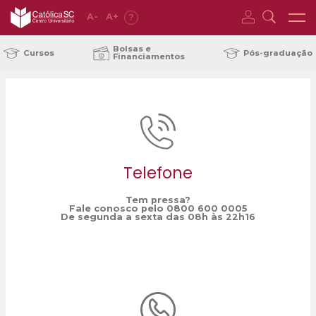
A
-
A
+
?
Home
Associação Empresarial de Schroeder
/
Bolsas e
Cursos
Pós-graduação
Financiamentos
Telefone
Tem pressa?
Fale conosco pelo 0800 600 0005
De segunda a sexta das 08h às 22h16