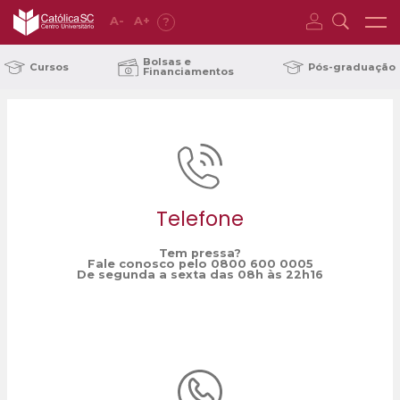
A
-
A
+
?
Home
assistência jurídica
/
Bolsas e
Cursos
Pós-graduação
Financiamentos
Telefone
Tem pressa?
Fale conosco pelo 0800 600 0005
De segunda a sexta das 08h às 22h16