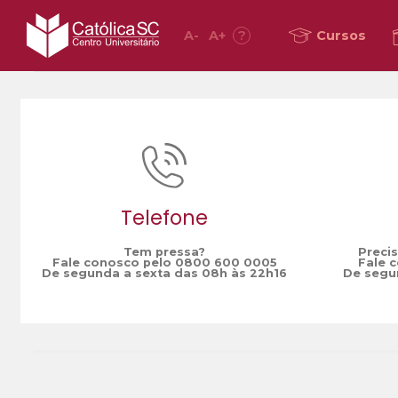
A
-
A
+
?
Cursos
Home
Artigo 170
/
Telefone
Tem pressa?
Preci
Fale conosco pelo 0800 600 0005
Fale 
De segunda a sexta das 08h às 22h16
De segun