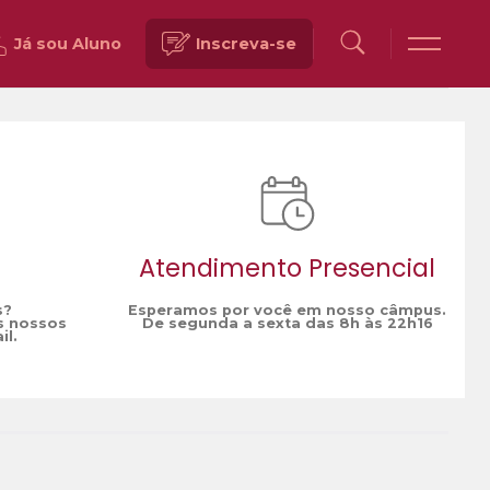
Já sou Aluno
Inscreva-se
Voltar
Atendimento Presencial
s?
Esperamos por você em nosso câmpus.
s nossos
De segunda a sexta das 8h às 22h16
il.