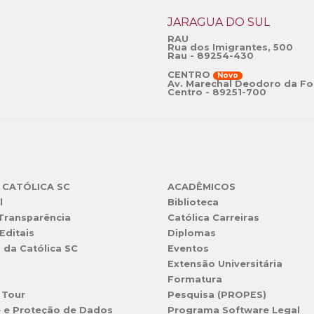
JARAGUÁ DO SUL
RAU
Rua dos Imigrantes, 500
Rau - 89254-430
CENTRO
Novo
Av. Marechal Deodoro da Fo
Centro - 89251-700
 CATÓLICA SC
ACADÊMICOS
l
Biblioteca
 Transparência
Católica Carreiras
Editais
Diplomas
s da Católica SC
Eventos
Extensão Universitária
l
Formatura
 Tour
Pesquisa (PROPES)
e e Proteção de Dados
Programa Software Legal