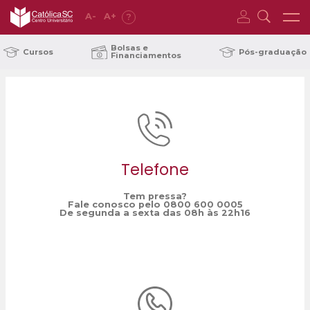
A
-
A
+
?
Home
ANPED
/
Bolsas e
Cursos
Pós-graduação
Financiamentos
Telefone
Tem pressa?
Fale conosco pelo 0800 600 0005
De segunda a sexta das 08h às 22h16