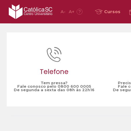
A
-
A
+
?
Cursos
Home
analista de sistemas júnior
/
Telefone
Tem pressa?
Preci
Fale conosco pelo 0800 600 0005
Fale 
De segunda a sexta das 08h às 22h16
De segun