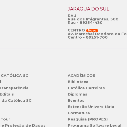
JARAGUÁ DO SUL
RAU
Rua dos Imigrantes, 500
Rau - 89254-430
CENTRO
Novo
Av. Marechal Deodoro da Fo
Centro - 89251-700
 CATÓLICA SC
ACADÊMICOS
l
Biblioteca
 Transparência
Católica Carreiras
Editais
Diplomas
s da Católica SC
Eventos
Extensão Universitária
l
Formatura
 Tour
Pesquisa (PROPES)
e e Proteção de Dados
Programa Software Legal