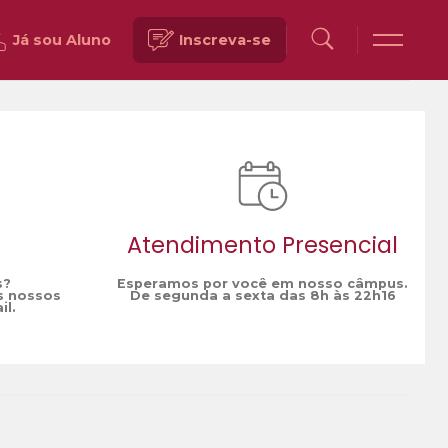
Já sou Aluno
Inscreva-se
Voltar
Atendimento Presencial
s?
Esperamos por você em nosso câmpus.
s nossos
De segunda a sexta das 8h às 22h16
il.