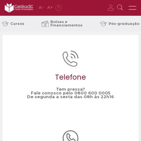
A
-
A
+
?
Home
ADR
/
Bolsas e
Cursos
Pós-graduação
Financiamentos
Telefone
Tem pressa?
Fale conosco pelo 0800 600 0005
De segunda a sexta das 08h às 22h16