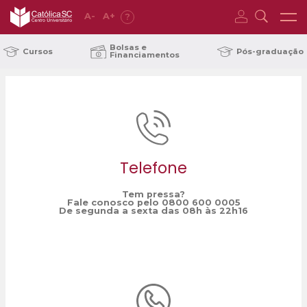
A
-
A
+
?
Home
Adminsitração
/
Bolsas e
Cursos
Pós-graduação
Financiamentos
Telefone
Tem pressa?
Fale conosco pelo 0800 600 0005
De segunda a sexta das 08h às 22h16