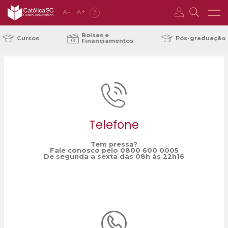
A
-
A
+
?
Home
ACIJS
/
Bolsas e
Cursos
Pós-graduação
Financiamentos
Telefone
Tem pressa?
Fale conosco pelo 0800 600 0005
De segunda a sexta das 08h às 22h16