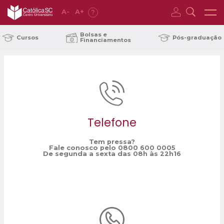
A
-
A
+
?
Home
ação social
/
Bolsas e
Cursos
Pós-graduação
Financiamentos
Telefone
Tem pressa?
Fale conosco pelo 0800 600 0005
De segunda a sexta das 08h às 22h16