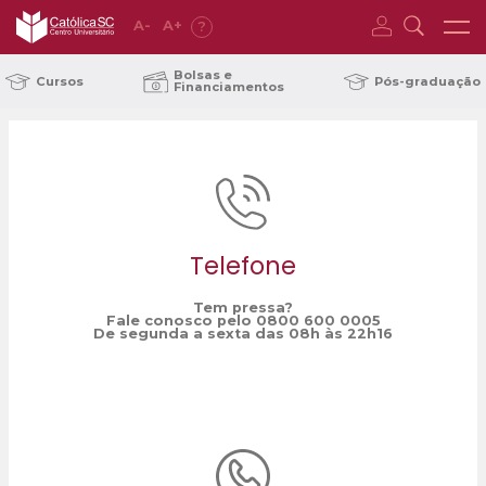
A
-
A
+
?
Home
48ANOS
/
Bolsas e
Cursos
Pós-graduação
Financiamentos
Telefone
Tem pressa?
Fale conosco pelo 0800 600 0005
De segunda a sexta das 08h às 22h16