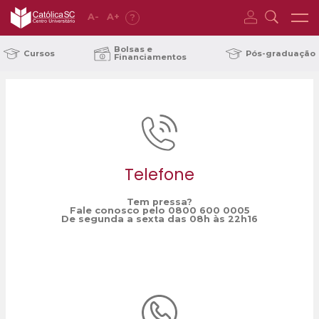
A
-
A
+
?
Home
2ª Semana da humanidade Aumentada
/
Bolsas e
Cursos
Pós-graduação
Financiamentos
Telefone
Tem pressa?
Fale conosco pelo 0800 600 0005
De segunda a sexta das 08h às 22h16