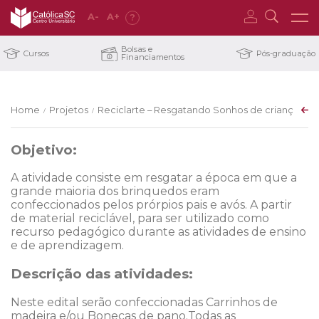
A
-
A
+
?
Bolsas e
Cursos
Pós-graduação
Financiamentos
Home
Projetos
Reciclarte – Resgatando Sonhos de criança – C
/
/
Objetivo:
A atividade consiste em resgatar a época em que a
grande maioria dos brinquedos eram
confeccionados pelos prórpios pais e avós. A partir
de material reciclável, para ser utilizado como
recurso pedagógico durante as atividades de ensino
e de aprendizagem.
Descrição das atividades:
Neste edital serão confeccionadas Carrinhos de
madeira e/ou Bonecas de pano.Todas as