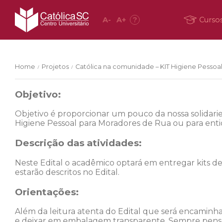
A
-
A
+
?
Curso
Home
Projetos
Católica na comunidade – KIT Higiene Pessoa
/
/
Objetivo:
Objetivo é proporcionar um pouco da nossa solidarie
Higiene Pessoal para Moradores de Rua ou para entid
Descrição das atividades:
Neste Edital o acadêmico optará em entregar kits de
estarão descritos no Edital.
Orientações:
Além da leitura atenta do Edital que será encaminhad
e deixar em embalagem transparente. Sempre pensem