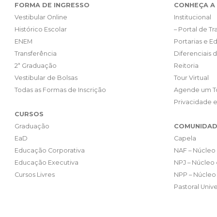
FORMA DE INGRESSO
CONHEÇA A 
Vestibular Online
Institucional
Histórico Escolar
– Portal de T
ENEM
Portarias e Ed
Transferência
Diferenciais 
2ª Graduação
Reitoria
Vestibular de Bolsas
Tour Virtual
Todas as Formas de Inscrição
Agende um T
Privacidade 
CURSOS
Graduação
COMUNIDAD
EaD
Capela
Educação Corporativa
NAF – Núcleo 
Educação Executiva
NPJ – Núcleo 
Cursos Livres
NPP – Núcleo 
Pastoral Unive