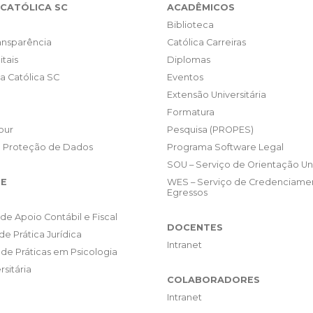
CATÓLICA SC
ACADÊMICOS
Biblioteca
ransparência
Católica Carreiras
itais
Diplomas
da Católica SC
Eventos
Extensão Universitária
Formatura
our
Pesquisa (PROPES)
e Proteção de Dados
Programa Software Legal
SOU – Serviço de Orientação Uni
E
WES – Serviço de Credenciame
Egressos
de Apoio Contábil e Fiscal
DOCENTES
de Prática Jurídica
Intranet
de Práticas em Psicologia
rsitária
COLABORADORES
Intranet