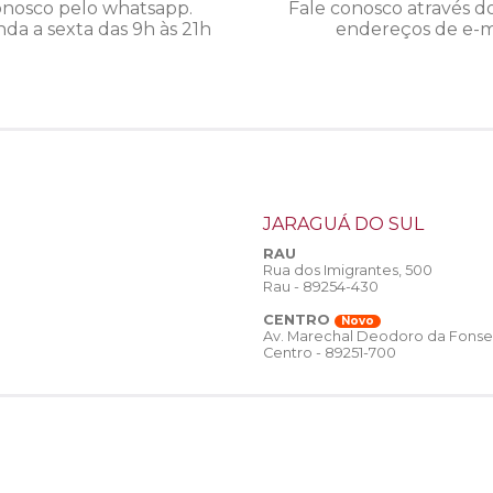
onosco pelo whatsapp.
Fale conosco através d
da a sexta das 9h às 21h
endereços de e-ma
JARAGUÁ DO SUL
RAU
Rua dos Imigrantes, 500
Rau - 89254-430
CENTRO
Novo
Av. Marechal Deodoro da Fonse
Centro - 89251-700