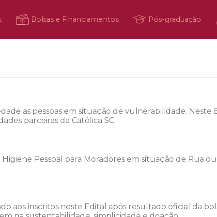
s
Bolsas e Financiamentos
Pós-graduação
l
dade as pessoas em situação de vulnerabilidade. Neste 
ades parceiras da Católica SC.
 Higiene Pessoal para Moradores em situação de Rua ou p
o aos inscritos neste Edital após resultado oficial da b
 na sustentabilidade, simplicidade e doação.