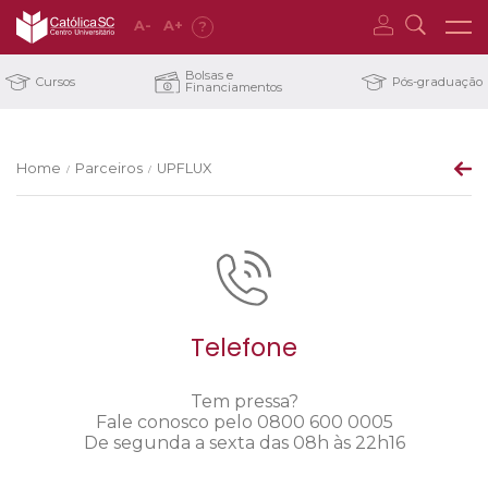
A
-
A
+
?
Bolsas e
Cursos
Pós-graduação
Financiamentos
Home
Parceiros
UPFLUX
/
/
Telefone
Tem pressa?
Fale conosco pelo 0800 600 0005
De segunda a sexta das 08h às 22h16