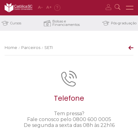
A
-
A
+
?
Bolsas e
Cursos
Pós-graduação
Financiamentos
Home
Parceiros
SETI
/
/
Telefone
Tem pressa?
Fale conosco pelo 0800 600 0005
De segunda a sexta das 08h às 22h16