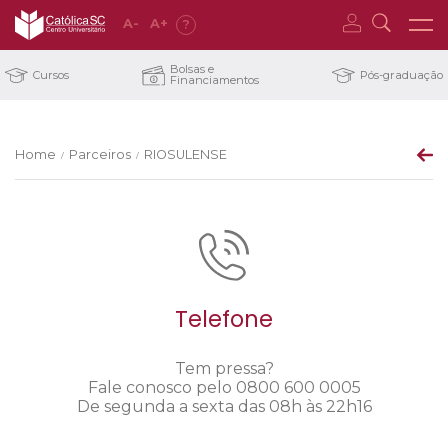
A
-
A
+
?
Bolsas e
Cursos
Pós-graduação
Financiamentos
Home
Parceiros
RIOSULENSE
/
/
Telefone
Tem pressa?
Fale conosco pelo 0800 600 0005
De segunda a sexta das 08h às 22h16