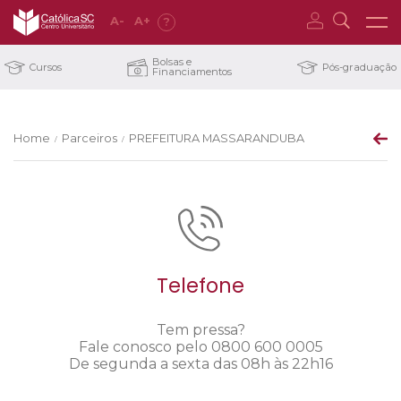
A
-
A
+
?
Bolsas e
Cursos
Pós-graduação
Financiamentos
Home
Parceiros
PREFEITURA MASSARANDUBA
/
/
Telefone
Tem pressa?
Fale conosco pelo 0800 600 0005
De segunda a sexta das 08h às 22h16