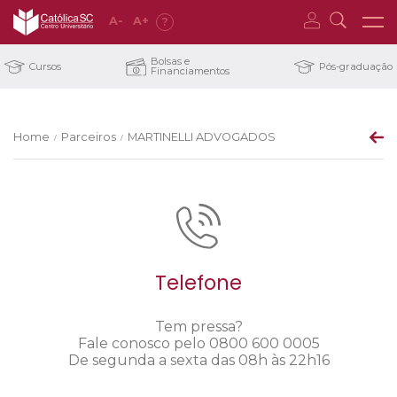
A
-
A
+
?
Bolsas e
Cursos
Pós-graduação
Financiamentos
Home
Parceiros
MARTINELLI ADVOGADOS
/
/
Telefone
Tem pressa?
Fale conosco pelo 0800 600 0005
De segunda a sexta das 08h às 22h16