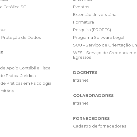
da Católica SC
Eventos
Extensão Universitária
Formatura
our
Pesquisa (PROPES)
e Proteção de Dados
Programa Software Legal
SOU – Serviço de Orientação Uni
E
WES – Serviço de Credenciame
Egressos
de Apoio Contábil e Fiscal
DOCENTES
de Prática Jurídica
Intranet
de Práticas em Psicologia
rsitária
COLABORADORES
Intranet
FORNECEDORES
Cadastro de fornecedores