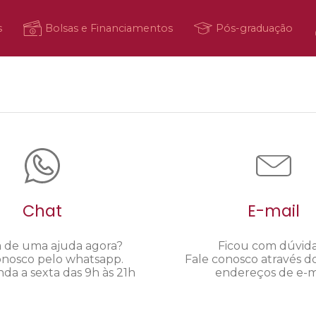
s
Bolsas e Financiamentos
Pós-graduação
Chat
E-mail
a de uma ajuda agora?
Ficou com dúvid
onosco pelo whatsapp.
Fale conosco através d
da a sexta das 9h às 21h
endereços de e-ma