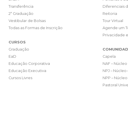
Transferência
Diferenciais 
2ª Graduação
Reitoria
Vestibular de Bolsas
Tour Virtual
Todas as Formas de Inscrição
Agende um T
Privacidade 
CURSOS
Graduação
COMUNIDAD
EaD
Capela
Educação Corporativa
NAF – Núcleo 
Educação Executiva
NPJ – Núcleo 
Cursos Livres
NPP – Núcleo 
Pastoral Unive