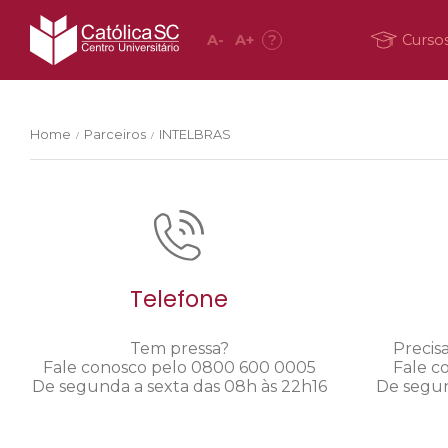
A
-
A
+
?
Curso
Home
Parceiros
INTELBRAS
/
/
Telefone
Tem pressa?
Precis
Fale conosco pelo 0800 600 0005
Fale c
De segunda a sexta das 08h às 22h16
De segun