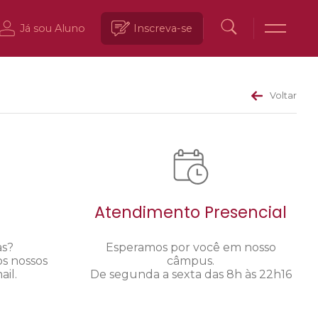
Já sou Aluno
Inscreva-se
Voltar
Atendimento Presencial
as?
Esperamos por você em nosso
os nossos
câmpus.
il.
De segunda a sexta das 8h às 22h16