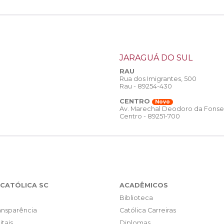
JARAGUÁ DO SUL
RAU
Rua dos Imigrantes, 500
Rau - 89254-430
CENTRO
Novo
Av. Marechal Deodoro da Fonse
Centro - 89251-700
CATÓLICA SC
ACADÊMICOS
Biblioteca
ransparência
Católica Carreiras
itais
Diplomas