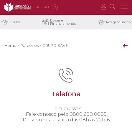
A
-
A
+
?
Bolsas e
Cursos
Pós-graduação
Financiamentos
Home
Parceiros
GRUPO SAVE
/
/
Telefone
Tem pressa?
Fale conosco pelo 0800 600 0005
De segunda a sexta das 08h às 22h16