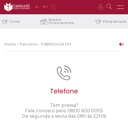
A
-
A
+
?
Bolsas e
Cursos
Pós-graduação
Financiamentos
Home
Parceiros
FABRICA DA GM
/
/
Telefone
Tem pressa?
Fale conosco pelo 0800 600 0005
De segunda a sexta das 08h às 22h16