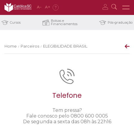
A
-
A
+
?
Bolsas e
Cursos
Pós-graduação
Financiamentos
Home
Parceiros
ELEGIBILIDADE BRASIL
/
/
Telefone
Tem pressa?
Fale conosco pelo 0800 600 0005
De segunda a sexta das 08h às 22h16