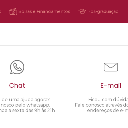
s
Bolsas e Financiamentos
Pós-graduação
Chat
E-mail
a de uma ajuda agora?
Ficou com dúvid
onosco pelo whatsapp.
Fale conosco através d
da a sexta das 9h às 21h
endereços de e-ma