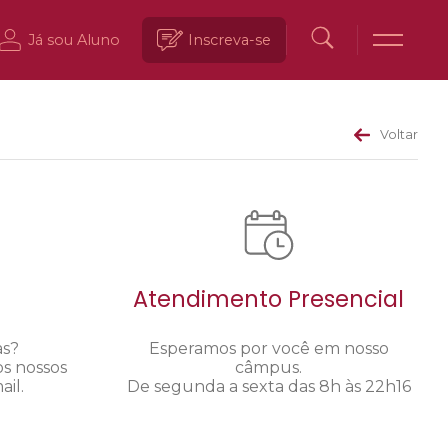
Já sou Aluno
Inscreva-se
Voltar
Atendimento Presencial
as?
Esperamos por você em nosso
os nossos
câmpus.
il.
De segunda a sexta das 8h às 22h16