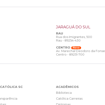
JARAGUÁ DO SUL
RAU
Rua dos Imigrantes, 500
Rau - 89254-430
CENTRO
Novo
Av. Marechal Deodoro da Fonse
Centro - 89251-700
CATÓLICA SC
ACADÊMICOS
Biblioteca
ransparência
Católica Carreiras
itais
Diplomas