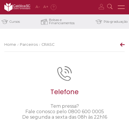
A
-
A
+
?
Bolsas e
Cursos
Pós-graduação
Financiamentos
Home
Parceiros
CRASC
/
/
Telefone
Tem pressa?
Fale conosco pelo 0800 600 0005
De segunda a sexta das 08h às 22h16