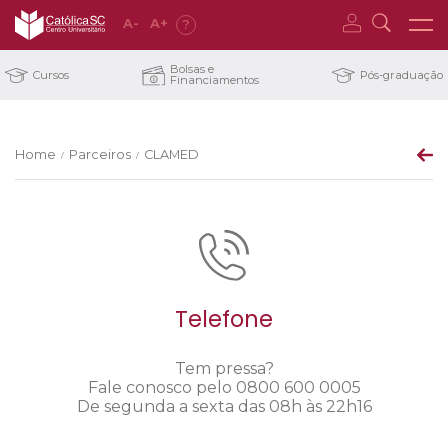
A
-
A
+
?
Bolsas e
Cursos
Pós-graduação
Financiamentos
Home
Parceiros
CLAMED
/
/
Telefone
Tem pressa?
Fale conosco pelo 0800 600 0005
De segunda a sexta das 08h às 22h16