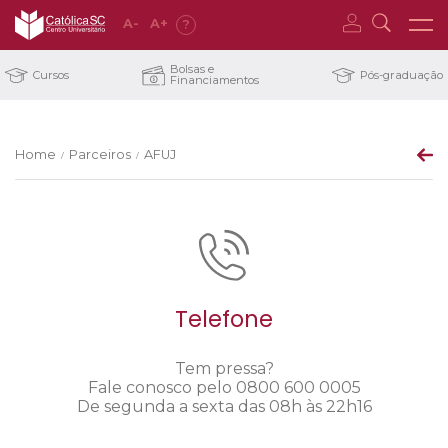
A
-
A
+
?
Bolsas e
Cursos
Pós-graduação
Financiamentos
Home
Parceiros
AFUJ
/
/
Telefone
Tem pressa?
Fale conosco pelo 0800 600 0005
De segunda a sexta das 08h às 22h16