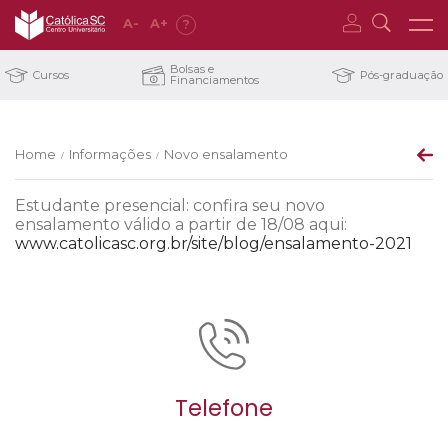
A
-
A
+
?
Bolsas e
Cursos
Pós-graduação
Financiamentos
Home
Informações
Novo ensalamento
/
/
Estudante presencial: confira seu novo
ensalamento válido a partir de 18/08 aqui:
www.catolicasc.org.br/site/blog/ensalamento-2021
Telefone