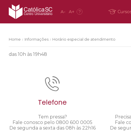
A
-
A
+
?
Curso
Home
Informações
Horário especial de atendimento
/
/
das 10h às 19h48
Telefone
Tem pressa?
Precis
Fale conosco pelo 0800 600 0005
Fale c
De segunda a sexta das 08h às 22h16
De segun