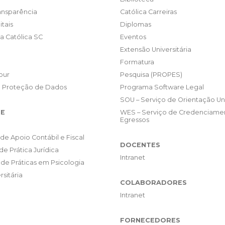
ransparência
Católica Carreiras
itais
Diplomas
da Católica SC
Eventos
Extensão Universitária
Formatura
our
Pesquisa (PROPES)
e Proteção de Dados
Programa Software Legal
SOU – Serviço de Orientação Uni
E
WES – Serviço de Credenciame
Egressos
de Apoio Contábil e Fiscal
DOCENTES
de Prática Jurídica
Intranet
de Práticas em Psicologia
rsitária
COLABORADORES
Intranet
FORNECEDORES