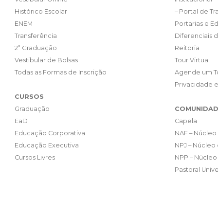
Histórico Escolar
– Portal de T
ENEM
Portarias e Ed
Transferência
Diferenciais 
2ª Graduação
Reitoria
Vestibular de Bolsas
Tour Virtual
Todas as Formas de Inscrição
Agende um T
Privacidade 
CURSOS
Graduação
COMUNIDAD
EaD
Capela
Educação Corporativa
NAF – Núcleo 
Educação Executiva
NPJ – Núcleo 
Cursos Livres
NPP – Núcleo 
Pastoral Unive