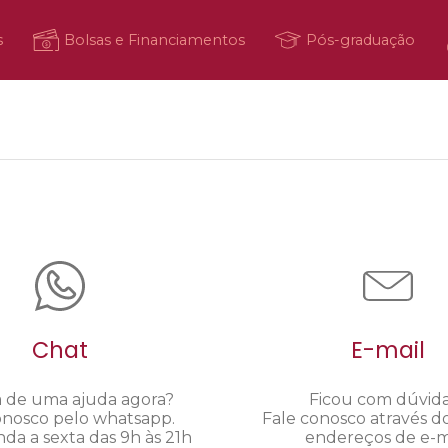
s
Bolsas e Financiamentos
Pós-graduação
Chat
E-mail
a de uma ajuda agora?
Ficou com dúvid
onosco pelo whatsapp.
Fale conosco através d
da a sexta das 9h às 21h
endereços de e-ma