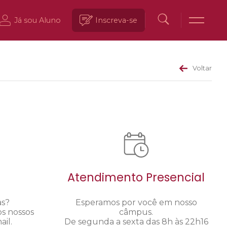
Já sou Aluno
Inscreva-se
Voltar
Atendimento Presencial
as?
Esperamos por você em nosso
os nossos
câmpus.
il.
De segunda a sexta das 8h às 22h16