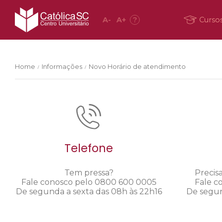
A
-
A
+
?
Curso
Home
Informações
Novo Horário de atendimento
/
/
Telefone
Tem pressa?
Precis
Fale conosco pelo 0800 600 0005
Fale c
De segunda a sexta das 08h às 22h16
De segun