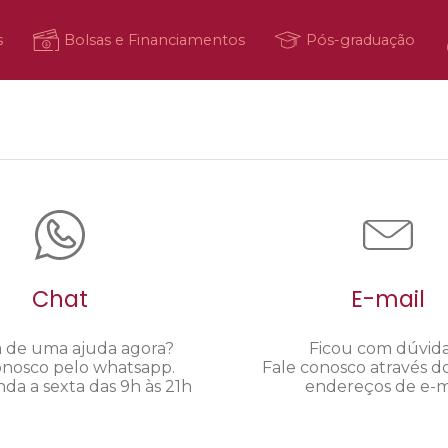
s
Bolsas e Financiamentos
Pós-graduação
Chat
E-mail
a de uma ajuda agora?
Ficou com dúvid
onosco pelo whatsapp.
Fale conosco através d
da a sexta das 9h às 21h
endereços de e-ma