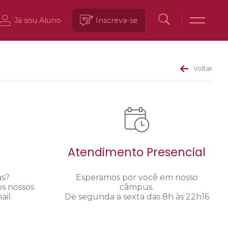
Já sou Aluno
Inscreva-se
Voltar
Atendimento Presencial
as?
Esperamos por você em nosso
os nossos
câmpus.
il.
De segunda a sexta das 8h às 22h16