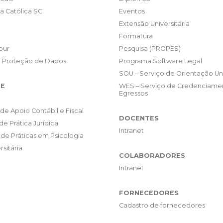
da Católica SC
Eventos
Extensão Universitária
Formatura
our
Pesquisa (PROPES)
e Proteção de Dados
Programa Software Legal
SOU – Serviço de Orientação Uni
E
WES – Serviço de Credenciame
Egressos
de Apoio Contábil e Fiscal
DOCENTES
de Prática Jurídica
Intranet
de Práticas em Psicologia
rsitária
COLABORADORES
Intranet
FORNECEDORES
Cadastro de fornecedores