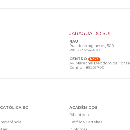
JARAGUÁ DO SUL
RAU
Rua dos Imigrantes, 500
Rau - 89254-430
CENTRO
Novo
Av. Marechal Deodoro da Fonse
Centro - 89251-700
CATÓLICA SC
ACADÊMICOS
Biblioteca
ransparência
Católica Carreiras
itais
Diplomas