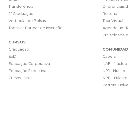
Transferência
Diferenciais 
2ª Graduação
Reitoria
Vestibular de Bolsas
Tour Virtual
Todas as Formas de Inscrição
Agende um T
Privacidade 
CURSOS
Graduação
COMUNIDAD
EaD
Capela
Educação Corporativa
NAF – Núcleo 
Educação Executiva
NPJ – Núcleo 
Cursos Livres
NPP – Núcleo 
Pastoral Unive