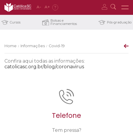
A
-
A
+
?
Bolsas e
Cursos
Pós-graduação
Financiamentos
Home
Informações
Covid-19
/
/
Confira aqui todas as informações:
catolicasc.org.br/blog/coronavirus
Telefone
Tem pressa?