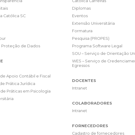
ransparência
Católica Carreiras
itais
Diplomas
da Católica SC
Eventos
Extensão Universitária
Formatura
our
Pesquisa (PROPES)
e Proteção de Dados
Programa Software Legal
SOU – Serviço de Orientação Uni
E
WES – Serviço de Credenciame
Egressos
de Apoio Contábil e Fiscal
DOCENTES
de Prática Jurídica
Intranet
de Práticas em Psicologia
rsitária
COLABORADORES
Intranet
FORNECEDORES
Cadastro de fornecedores