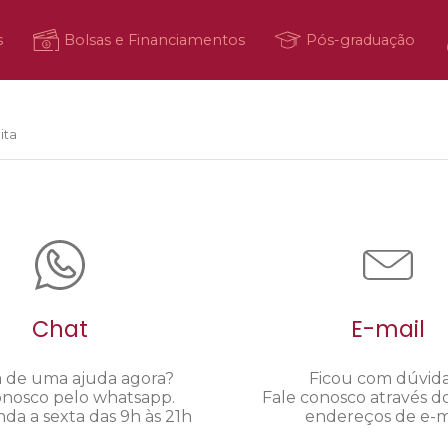
s
Bolsas e Financiamentos
Pós-graduação
ita
Chat
E-mail
a de uma ajuda agora?
Ficou com dúvid
onosco pelo whatsapp.
Fale conosco através d
da a sexta das 9h às 21h
endereços de e-ma