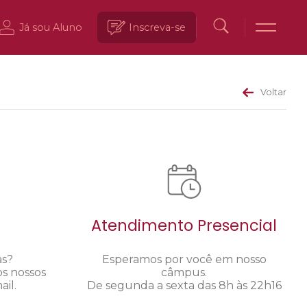
Já sou Aluno
Inscreva-se
Voltar
Atendimento Presencial
as?
Esperamos por você em nosso
os nossos
câmpus.
il.
De segunda a sexta das 8h às 22h16