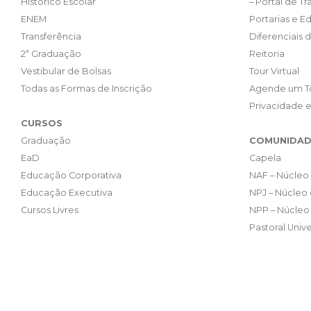
Histórico Escolar
– Portal de T
ENEM
Portarias e Ed
Transferência
Diferenciais 
2ª Graduação
Reitoria
Vestibular de Bolsas
Tour Virtual
Todas as Formas de Inscrição
Agende um T
Privacidade 
CURSOS
Graduação
COMUNIDAD
EaD
Capela
Educação Corporativa
NAF – Núcleo 
Educação Executiva
NPJ – Núcleo 
Cursos Livres
NPP – Núcleo 
Pastoral Unive