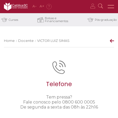
A
-
A
+
?
Bolsas e
Cursos
Pós-graduação
Financiamentos
Home
Docente
VICTOR LUIZ SIMAS
/
/
Telefone
Tem pressa?
Fale conosco pelo 0800 600 0005
De segunda a sexta das 08h às 22h16