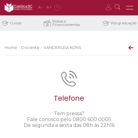
A
-
A
+
?
Bolsas e
Cursos
Pós-graduação
Financiamentos
Home
Docente
VANDERLEIA KONS
/
/
Telefone
Tem pressa?
Fale conosco pelo 0800 600 0005
De segunda a sexta das 08h às 22h16