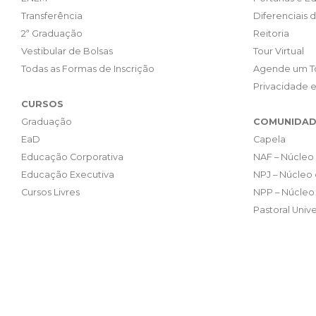
Transferência
Diferenciais 
2ª Graduação
Reitoria
Vestibular de Bolsas
Tour Virtual
Todas as Formas de Inscrição
Agende um T
Privacidade 
CURSOS
Graduação
COMUNIDAD
EaD
Capela
Educação Corporativa
NAF – Núcleo 
Educação Executiva
NPJ – Núcleo 
Cursos Livres
NPP – Núcleo 
Pastoral Unive