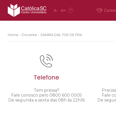
A
-
A
+
?
Curso
Home
Docente
SAMIRA DAL TOE DE PRA
/
/
Telefone
Tem pressa?
Precis
Fale conosco pelo 0800 600 0005
Fale c
De segunda a sexta das 08h às 22h16
De segun