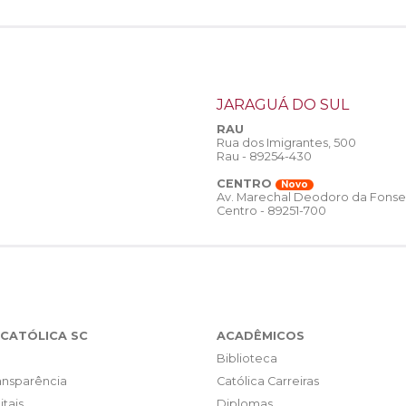
JARAGUÁ DO SUL
RAU
Rua dos Imigrantes, 500
Rau - 89254-430
CENTRO
Novo
Av. Marechal Deodoro da Fonse
Centro - 89251-700
CATÓLICA SC
ACADÊMICOS
Biblioteca
ransparência
Católica Carreiras
itais
Diplomas