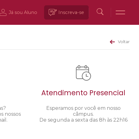
Já sou Aluno
Inscreva-se
Voltar
Atendimento Presencial
as?
Esperamos por você em nosso
os nossos
câmpus.
il.
De segunda a sexta das 8h às 22h16