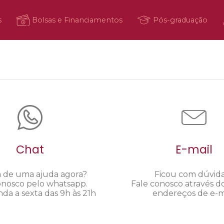
s
Bolsas e Financiamentos
Pós-graduação
Chat
E-mail
a de uma ajuda agora?
Ficou com dúvid
onosco pelo whatsapp.
Fale conosco através d
da a sexta das 9h às 21h
endereços de e-ma