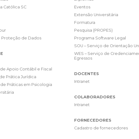
da Católica SC
Eventos
Extensão Universitária
Formatura
our
Pesquisa (PROPES)
e Proteção de Dados
Programa Software Legal
SOU – Serviço de Orientação Uni
E
WES – Serviço de Credenciame
Egressos
de Apoio Contábil e Fiscal
DOCENTES
de Prática Jurídica
Intranet
de Práticas em Psicologia
rsitária
COLABORADORES
Intranet
FORNECEDORES
Cadastro de fornecedores