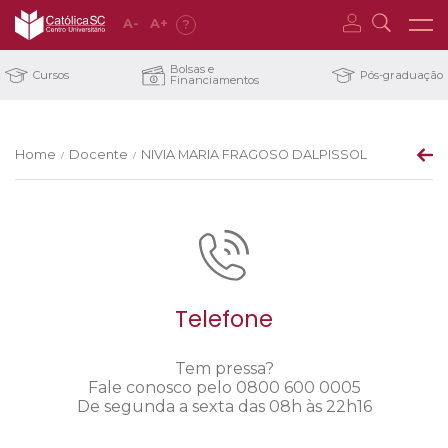
A
-
A
+
?
Bolsas e
Cursos
Pós-graduação
Financiamentos
Home
Docente
NIVIA MARIA FRAGOSO DALPISSOL
/
/
Telefone
Tem pressa?
Fale conosco pelo 0800 600 0005
De segunda a sexta das 08h às 22h16