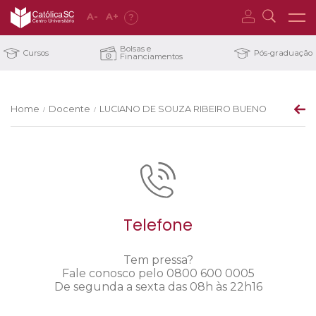
A
-
A
+
?
Bolsas e
Cursos
Pós-graduação
Financiamentos
Home
Docente
LUCIANO DE SOUZA RIBEIRO BUENO
/
/
Telefone
Tem pressa?
Fale conosco pelo 0800 600 0005
De segunda a sexta das 08h às 22h16