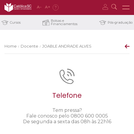
A
-
A
+
?
Bolsas e
Cursos
Pós-graduação
Financiamentos
Home
Docente
JOABLE ANDRADE ALVES
/
/
Telefone
Tem pressa?
Fale conosco pelo 0800 600 0005
De segunda a sexta das 08h às 22h16